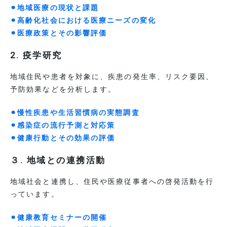
地域連携センター
⚫︎地域医療の現状と課題
福祉相談係
⚫︎高齢化社会における医療ニーズの変化
⚫︎医療政策とその影響評価
社会医学的調査研究
2. 疫学研究
社会医学的調査研究室
地域住民や患者を対象に、疾患の発生率、リスク要因、
その他
予防効果などを分析します。
院内感染対策室
⚫︎慢性疾患や生活習慣病の実態調査
医療安全対策室
⚫︎感染症の流行予測と対応策
⚫︎健康行動とその効果の評価
３. 地域との連携活動
地域社会と連携し、住民や医療従事者への啓発活動を行
っています。
⚫︎健康教育セミナーの開催