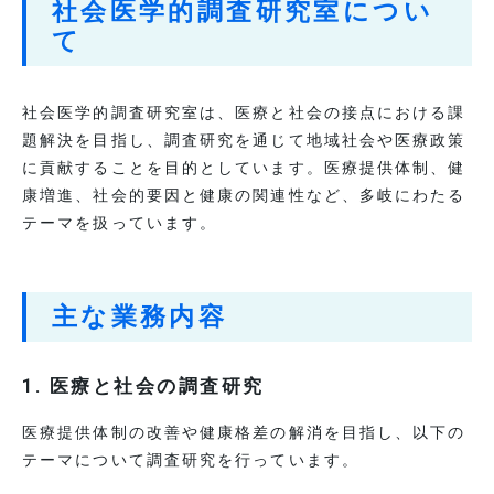
社会医学的調査研究室につい
看護部
て
訪問看護部門
訪問看護ステーション
社会医学的調査研究室は、医療と社会の接点における課
題解決を目指し、調査研究を通じて地域社会や医療政策
医療技術部門
に貢献することを目的としています。医療提供体制、健
康増進、社会的要因と健康の関連性など、多岐にわたる
内視鏡センター
テーマを扱っています。
臨床検査室
放射線室
リハビリテーション室
主な業務内容
栄養室
薬事部門
1.
医療と社会の調査研究
薬局
医療提供体制の改善や健康格差の解消を目指し、以下の
テーマについて調査研究を行っています。
患者支援部門