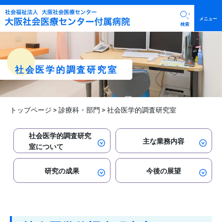
メニュー
検索
社会医学的調査研究室
院長挨拶
病院概要・施設案内
臨床研究に関する情報公開
診療科部門
トップページ
>
診療科・部門
>
社会医学的調査研究室
公表基準に基づく医療事故等の公表
内科
沿革・初代院長について
診療時間・救急・時間外診療について
社会医学的調査研究
外科
主な業務内容
広報活動
外来担当表・休診・代診情報
室について
整形外科
初診・再診・保険証等について
入院の流れ
精神科
研究の成果
今後の展望
診断書・紹介状・処方箋再発行
入院に必要なもの
皮膚科
会計・支払
入院中の生活環境（面会時間について）
健康診断・がん検診・予防接種
泌尿器科
入院費用について
看護部門