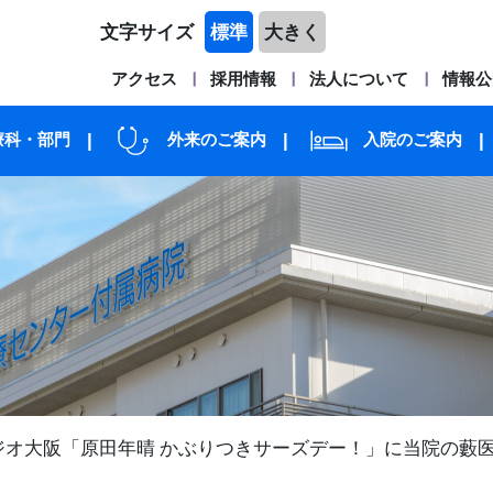
文字サイズ
標準
大きく
アクセス
採用情報
法人について
情報公
療科・部門
外来のご案内
入院のご案内
 ラジオ大阪「原田年晴 かぶりつきサーズデー！」に当院の藪