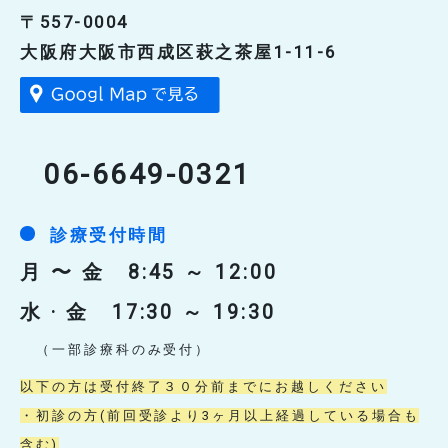
地域連携センター
〒557-0004
福祉相談係
大阪府大阪市西成区萩之茶屋1-11-6
社会医学的調査研究
社会医学的調査研究室
その他
06-6649-0321
院内感染対策室
医療安全対策室
診療受付時間
月 〜 金 8:45 ～ 12:00
水 · 金 17:30 ～ 19:30
（一部診療科のみ受付）
以下の方は受付終了３０分前までにお越しください
・初診の方(前回受診より3ヶ月以上経過している場合も
含む)