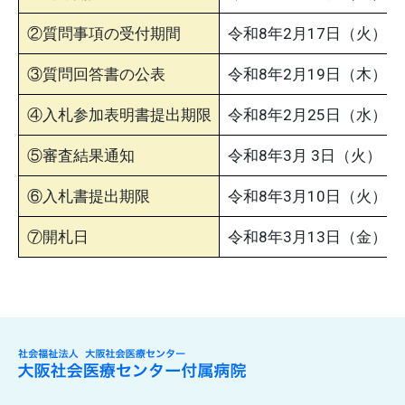
看護部
②質問事項の受付期間
令和8年2月17日（火）1
訪問看護部門
③質問回答書の公表
令和8年2月19日（木）1
訪問看護ステーション
④入札参加表明書提出期限
令和8年2月25日（水）
医療技術部門
⑤審査結果通知
令和8年3月 3日（火）
内視鏡センター
臨床検査室
⑥入札書提出期限
令和8年3月10日（火）
放射線室
⑦開札日
令和8年3月13日（金）1
リハビリテーション室
栄養室
薬事部門
薬局
患者支援部門