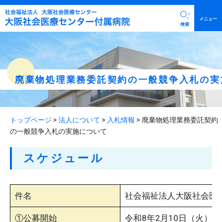
メニュー
検索
院長挨拶
廃棄物処理業務委託契約の一般競争入札の実
病院概要・施設案内
臨床研究に関する情報公開
診療科部門
公表基準に基づく医療事故等の公表
トップページ
>
法人について
>
入札情報
>
廃棄物処理業務委託契約
内科
沿革・初代院長について
の一般競争入札の実施について
診療時間・救急・時間外診療について
外科
広報活動
外来担当表・休診・代診情報
整形外科
スケジュール
初診・再診・保険証等について
入院の流れ
精神科
診断書・紹介状・処方箋再発行
入院に必要なもの
皮膚科
会計・支払
入院中の生活環境（面会時間について）
健康診断・がん検診・予防接種
泌尿器科
件名
社会福祉法人大阪社会医
入院費用について
看護部門
①公募開始
令和8年2月10日（火）