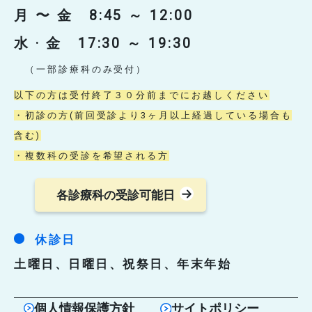
看護部
月 〜 金 8:45 ～ 12:00
水 · 金 17:30 ～ 19:30
訪問看護部門
訪問看護ステーション
（一部診療科のみ受付）
以下の方は受付終了３０分前までにお越しください
医療技術部門
・初診の方(前回受診より3ヶ月以上経過している場合も
内視鏡センター
含む)
臨床検査室
・複数科の受診を希望される方
放射線室
リハビリテーション室
各診療科の受診可能日
栄養室
休診日
薬事部門
薬局
土曜日、日曜日、祝祭日、年末年始
患者支援部門
個人情報保護方針
サイトポリシー