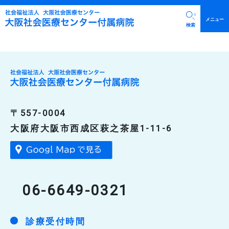
メニュー
栄養士
検索
院長挨拶
病院概要・施設案内
臨床研究に関する情報公開
診療科部門
〒557-0004
公表基準に基づく医療事故等の公表
内科
大阪府大阪市西成区萩之茶屋1-11-6
沿革・初代院長について
診療時間・救急・時間外診療について
外科
広報活動
外来担当表・休診・代診情報
整形外科
初診・再診・保険証等について
入院の流れ
精神科
診断書・紹介状・処方箋再発行
入院に必要なもの
皮膚科
06-6649-0321
会計・支払
入院中の生活環境（面会時間について）
健康診断・がん検診・予防接種
泌尿器科
入院費用について
診療受付時間
看護部門